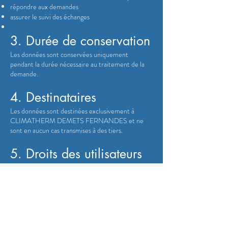
répondre aux demandes
assurer le suivi des échanges
3. Durée de conservation
Les données sont conservées uniquement
pendant la durée nécessaire au traitement de la
demande.
4. Destinataires
Les données sont destinées exclusivement à
CLIMATHERM DEMETS FERNANDES et ne
sont en aucun cas transmises à des tiers.
5. Droits des utilisateurs
Conformément à la réglementation en vigueur,
vous disposez d’un droit d’accès, de rectification et
de suppression des données vous concernant.
Pour toute demande :
contact@climatherm-
services.fr