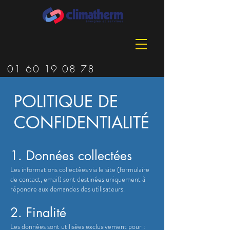
01 60 19 08 78
POLITIQUE DE
CONFIDENTIALITÉ
1. Données collectées
Les informations collectées via le site (formulaire
de contact, email) sont destinées uniquement à
répondre aux demandes des utilisateurs.
2. Finalité
Les données sont utilisées exclusivement pour :